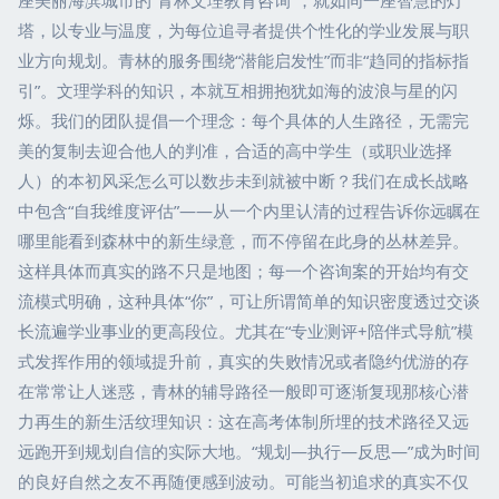
塔，以专业与温度，为每位追寻者提供个性化的学业发展与职
业方向规划。青林的服务围绕“潜能启发性”而非“趋同的指标指
引”。文理学科的知识，本就互相拥抱犹如海的波浪与星的闪
烁。我们的团队提倡一个理念：每个具体的人生路径，无需完
美的复制去迎合他人的判准，合适的高中学生（或职业选择
人）的本初风采怎么可以数步未到就被中断？我们在成长战略
中包含“自我维度评估”——从一个内里认清的过程告诉你远瞩在
哪里能看到森林中的新生绿意，而不停留在此身的丛林差异。
这样具体而真实的路不只是地图；每一个咨询案的开始均有交
流模式明确，这种具体“你”，可让所谓简单的知识密度透过交谈
长流遍学业事业的更高段位。尤其在“专业测评+陪伴式导航”模
式发挥作用的领域提升前，真实的失败情况或者隐约优游的存
在常常让人迷惑，青林的辅导路径一般即可逐渐复现那核心潜
力再生的新生活纹理知识：这在高考体制所埋的技术路径又远
远跑开到规划自信的实际大地。“规划—执行—反思—”成为时间
的良好自然之友不再随便感到波动。可能当初追求的真实不仅